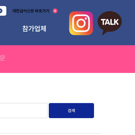
대한급식신문 바로가기
참가업체
출품개요
출품신청
문
공지사항
각종서식