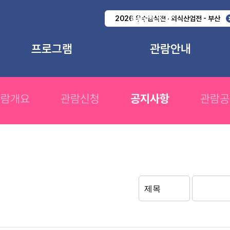
출품업체 로그인
2026 우수급식전 · 외식산업전 - 부산
프로그램
관람안내
교육 프로그램
관람개요
부대행사
관람신청
관람개요
관람신청
공지사항
관람공
전체일정
공지사항
관람공문