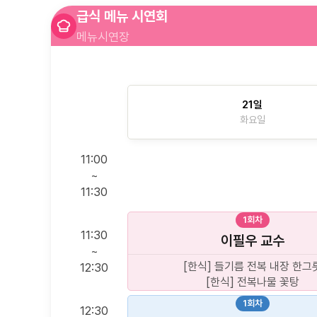
급식 메뉴 시연회
메뉴시연장
21일
화요일
11:00
~
11:30
1회차
11:30
이필우
교수
~
[한식] 들기름 전복 내장 한그
12:30
[한식] 전복나물 꽃탕
1회차
12:30