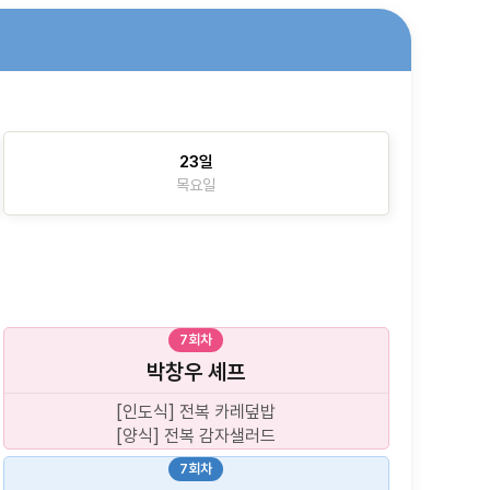
23일
목요일
7회차
박창우
셰프
[인도식] 전복 카레덮밥
[양식] 전복 감자샐러드
7회차