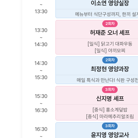
이소연
영양실장
~
13:30
메뉴부터 식단구성까지, 한끼 설
2회차
13:30
허재준
오너 셰프
~
[일식] 닭고기 대파우동
14:30
[일식] 야끼모찌
2회차
14:30
최정현
영양과장
~
15:30
매일 특식과 만난다! 식판 구성
3회차
15:30
신지명
셰프
~
[중식] 홍소계덮밥
16:30
[중식] 마라메추리알조림
3회차
16:30
윤지영
영양교사
~