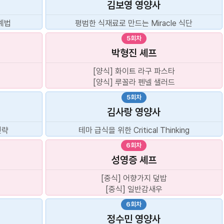
김보영
영양사
계법
평범한 식재료로 만드는 Miracle 식단
5회차
박형진
셰프
[양식] 화이트 라구 파스타
[양식] 루꼴라 펜넬 샐러드
5회차
김사랑
영양사
전략
테마 급식을 위한 Critical Thinking
6회차
성영증
셰프
[중식] 어향가지 덮밥
[중식] 일반감새우
6회차
정수민
영양사