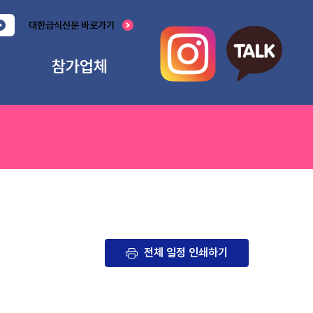
대한급식신문 바로가기
참가업체
출품개요
출품신청
공지사항
각종서식
전체 일정 인쇄하기