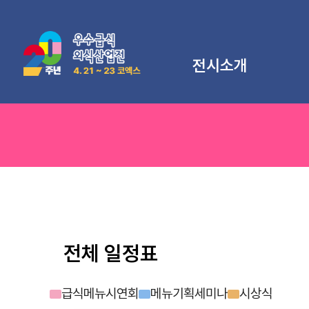
전시소개
전시개요
전시특징
지난전시
오시는길
전체 일정표
급식메뉴시연회
메뉴기획세미나
시상식