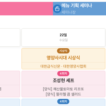
메뉴 기획 세미나
세미나장
22일
수요일
시상식
영양사시대 시상식
대한급식신문 · 대한영양사협회
4회차
조성현
셰프
릇
[양식] 해산물토마토 리조또
[양식] 팔라펠 콥 샐러드
4회차