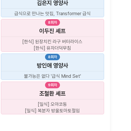
김은지
영양사
급식으로 만나는 맛집, Transformer 급식
8회차
이두진
셰프
[한식] 된장치킨 라구 버터라이스
[한식] 유자더덕무침
8회차
방인애
영양사
불가능은 없다 '급식 Mind Set'
9회차
조철환
셰프
[일식] 오야코동
[일식] 복분자 방울토마토절임