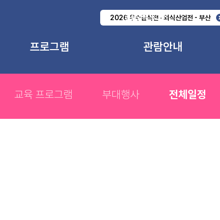
출품업체 로그인
2026 우수급식전 · 외식산업전 - 부산
프로그램
관람안내
교육 프로그램
관람개요
부대행사
관람신청
교육 프로그램
부대행사
전체일정
전체일정
공지사항
관람공문