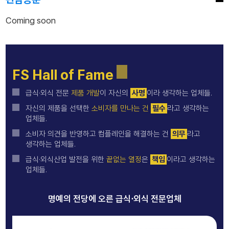
Coming soon
FS Hall of Fame
급식·외식 전문
제품 개발
이 자신의
사명
이라 생각하는 업체들.
자신의 제품을 선택한
소비자를 만나는 건
필수
라고 생각하는
업체들.
소비자 의견을 반영하고 컴플레인을 해결하는 건
의무
라고
생각하는 업체들.
급식·외식산업 발전을 위한
끝없는 열정
은
책임
이라고 생각하는
업체들.
명예의 전당에 오른 급식⋅외식 전문업체