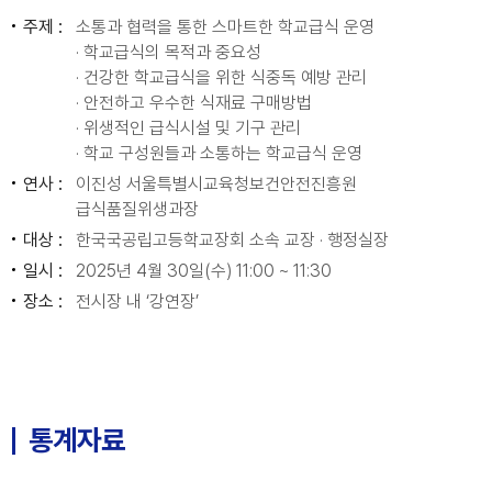
주제 :
소통과 협력을 통한 스마트한 학교급식 운영
· 학교급식의 목적과 중요성
· 건강한 학교급식을 위한 식중독 예방 관리
· 안전하고 우수한 식재료 구매방법
· 위생적인 급식시설 및 기구 관리
· 학교 구성원들과 소통하는 학교급식 운영
연사 :
이진성 서울특별시교육청보건안전진흥원
급식품질위생과장
대상 :
한국국공립고등학교장회 소속 교장 · 행정실장
일시 :
2025년 4월 30일(수) 11:00 ~ 11:30
장소 :
전시장 내 ‘강연장’
통계자료