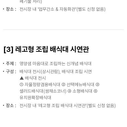
폐기물 처리)
장소 :
전시장 내 ‘업무간소 & 자동화관’(별도 신청 없음)
[3] 레고형 조립 배식대 시연관
주제 :
영양샘 마음대로 조립하는 신개념 배식대
구성 :
배식대 전시(상시관람), 배식대 조립 시연
▲ 배식대 전시
① 자율정량겸용배식대 ② 선택메뉴배식대 ③
샐러드배식대(쌈채소코너) ④ 소형배식대 ⑤
유치원확장배식대
장소 :
전시장 내 ‘레고형 조립 배식대 시연관’(별도 신청 없음)