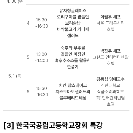
4. 30 (수
유자청글레이즈
오리구이를 곁들인
이필우 셰프
15:30
4
보리솥밥
서울 드래곤시티
~16:30
바싹불고기 카나페
호텔
샐러드
숙주와 부추를
박창우 셰프
13:00
곁들인 마장면
5
그랜드 인터컨티넨탈
~14:00
흑후추소스를 활용한
호텔
깐풍기
5. 1 (목
김동섭 명예교수
치킨 찹스테이크
신한대학교
15:30
6
치즈토마토샐러드와
식품조리과학부
~16:30
블루베리드레싱
前 인터컨티넨탈
호텔
[3] 한국국공립고등학교장회 특강