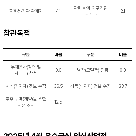
관련 학계·연구기관
교육청·기관 관계자
4.1
2.1
관계자
참관목적
구분
비율
구분
비율
부대행사(강연 및
9.0
특별관(모델관) 관람
8.3
세미나) 참석
시설(기자재) 정보 수집
36.5
식품(식자재) 정보 수집
33.7
추후 구매(계약)을 위한
12.5
사전 조사