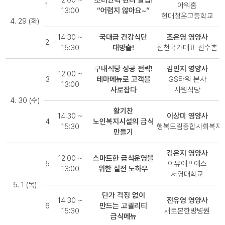
12:00 ~
조리인력 관리 꿀팁!
1
아워홈
13:00
“어렵지 않아요~”
현대청운고등학교
4. 29 (화)
14:30 ~
국대급 건강식단
조은영 영양사
2
15:30
대방출!
진천국가대표 선수촌
구내식당 성공 전략!
김민지 영양사
12:00 ~
3
테마메뉴로 고객을
GS타워 본사
13:00
사로잡다
사원식당
4. 30 (수)
활기찬
14:30 ~
이상미 영양사
4
노인복지시설의 급식
15:30
행복드림종합사회복지
만들기
김은지 영양사
12:00 ~
스마트한 급식운영을
5
이유에프에스
13:00
위한 실전 노하우
서영대학교
5. 1 (목)
단가 걱정 없이
14:30 ~
전유영 영양사
6
만드는 고퀄리티
15:30
새로본한방병원
급식메뉴