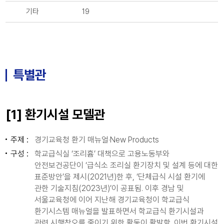
기타
19
특별관
[1] 환기시설 모델관
주제 :
경기교육청 환기 매뉴얼·New Products
구성 :
학교급식실 ‘조리흄’ 대책으로 고용노동부와
안전보건공단이 ‘급식소 조리실 환기장치 및 설계 등에 대한
표준방안’을 제시(2021년)한 후, ‘단체급식 시설 환기에
관한 기술지침(2023년)’이 공표됨. 이후 경남 및
서울교육청에 이어 지난해 경기교육청이 학교급식
환기시스템 매뉴얼을 발표하면서 학교급식 환기시설과
관련 시행착오를 줄이기 위한 활동이 활발함. 이번 환기시설