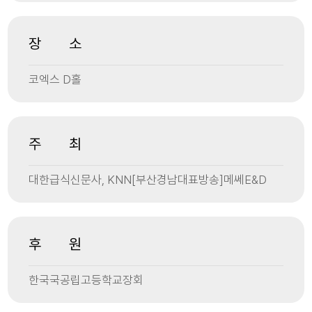
장 소
코엑스 D홀
주 최
대한급식신문사, KNN[부산경남대표방송]메쎄E&D
후 원
한국국공립고등학교장회