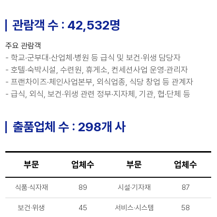
관람객 수 : 42,532명
주요 관람객
- 학교·군부대·산업체·병원 등 급식 및 보건·위생 담당자
- 호텔·숙박시설, 수련원, 휴게소, 컨세션사업 운영·관리자
- 프랜차이즈·체인사업본부, 외식업종, 식당 창업 등 관계자
- 급식, 외식, 보건·위생 관련 정부·지자체, 기관, 협·단체 등
출품업체 수 : 298개 사
부문
업체수
부문
업체수
식품·식자재
89
시설·기자재
87
보건·위생
45
서비스·시스템
58