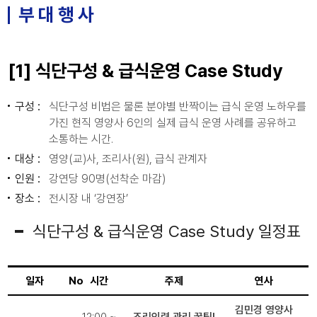
부 대 행 사
[1] 식단구성 & 급식운영 Case Study
구성 :
식단구성 비법은 물론 분야별 반짝이는 급식 운영 노하우를
가진 현직 영양사 6인의 실제 급식 운영 사례를 공유하고
소통하는 시간.
대상 :
영양(교)사, 조리사(원), 급식 관계자
인원 :
강연당 90명(선착순 마감)
장소 :
전시장 내 ‘강연장’
식단구성 & 급식운영 Case Study 일정표
일자
No
시간
주제
연사
김민경 영양사