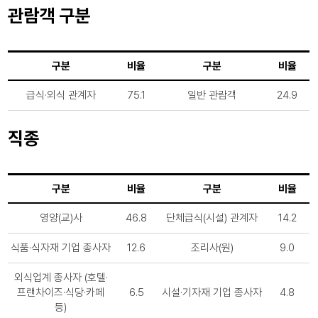
관람객 구분
구분
비율
구분
비율
급식·외식 관계자
75.1
일반 관람객
24.9
직종
구분
비율
구분
비율
영양(교)사
46.8
단체급식(시설) 관계자
14.2
식품·식자재 기업 종사자
12.6
조리사(원)
9.0
외식업계 종사자 (호텔·
프랜차이즈·식당·카페
6.5
시설·기자재 기업 종사자
4.8
등)