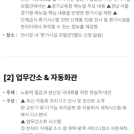
모델관에서는 ▲경기교육청 매뉴얼 주요 내용 ▲경남·서울·
경기형 매뉴얼 핵심 내용을 반영한 환기시설 재현 ▲
단체급식 환기시스템 관련 신제품 10종 전시 등 환기시설을
한자리에서 파악할 수 있는 정보를 제공함.
장소 :
전시장 내 ‘환기시설 모델관’(별도 신청 없음)
[2] 업무간소 & 자동화관
주제 :
노동력 절감과 생산성 극대화를 위한 현실적 대안
구성 :
▲ 최신 자동화 조리기구 전시 및 포인트 소개
① 교반기 ② 다기능 조리로봇 ③ 자동퇴식 세척시스템 ④
배식 디스펜서
▲ 업무간소화 시스템
① 전처리 식재료·소스 ② 위탁·용역 서비스(청소·식판세척·