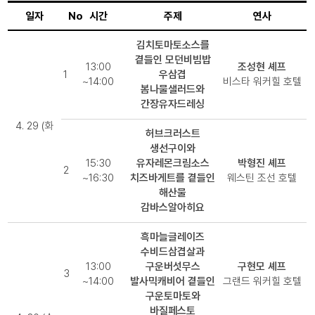
일자
No
시간
주제
연사
김치토마토소스를
곁들인 모던비빔밥
13:00
조성현 셰프
1
우삼겹
~14:00
비스타 워커힐 호텔
봄나물샐러드와
간장유자드레싱
4. 29 (화
허브크러스트
생선구이와
15:30
유자레몬크림소스
박형진 셰프
2
~16:30
치즈바게트를 곁들인
웨스틴 조선 호텔
해산물
감바스알아히요
흑마늘글레이즈
수비드삼겹살과
13:00
구운버섯무스
구현모 셰프
3
~14:00
발사믹캐비어 곁들인
그랜드 워커힐 호텔
구운토마토와
바질페스토