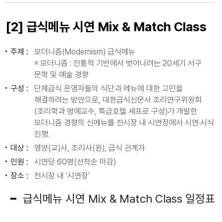
[2] 급식메뉴 시연 Mix & Match Class
주제 :
모더니즘(Modernism) 급식메뉴
※ 모더니즘 : 전통적 기반에서 벗어나려는 20세기 서구
문학 및 예술 경향
구성 :
단체급식 운영자들의 식단과 메뉴에 대한 고민을
해결하려는 방안으로, 대한급식신문사 조리연구위원회
(조리학과 명예교수, 특급호텔 셰프로 구성)가 개발한
모더니즘 경향의 신메뉴를 전시장 내 시연장에서 시연·시식
진행.
대상 :
영양(교)사, 조리사(원), 급식 관계자
인원 :
시연당 60명(선착순 마감)
장소 :
전시장 내 ‘시연장’
급식메뉴 시연 Mix & Match Class 일정표